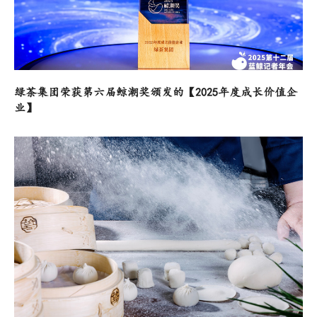
绿茶集团荣获第六届鲸潮奖颁发的【2025年度成长价值企
业】