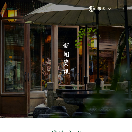
语言
新闻资讯