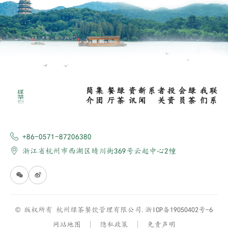
集
团
简
介
绿
茶
餐
厅
新
闻
资
讯
投
资
者
关
系
绿
茶
会
员
联
系
我
们
+86-0571-87206380
浙江省杭州市西湖区晴川街369号云起中心2幢
© 版权所有 杭州绿茶餐饮管理有限公司.
浙ICP备19050402号-6
网站地图
隐私政策
免责声明