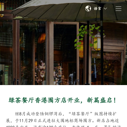
语言
绿茶餐厅香港围方店开业，新篇盛启！
继8月成功登陆铜锣湾后，“绿茶餐厅”版图持续扩
展，于11月29日正式进驻大围地标商场围方。新店占地近