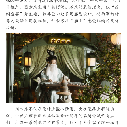
4000平方尺，设有逾130个座位，为体现“一店一景”的设
计概念，围方店采用与铜锣湾店不同的装修理念，以“西
湖盛宴”为主题，独具匠心地采用船型设计，将西湖的诗
意之美融入用餐体验，让食客在“船上”感受江南的别样
风情。
围方店不仅在设计上匠心独运，更在菜品上推陈出
新，由曾主理多间米其林黑珍珠餐厅的名厨俞斌亲自监
制，打造一系列限定招牌菜式，致力于为食客呈现一场耳