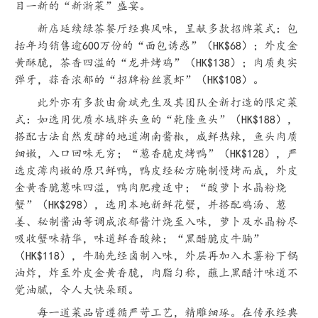
目一新的“新浙菜”盛宴。
新店延续绿茶餐厅经典风味，呈献多款招牌菜式：包
括年均销售逾600万份的“面包诱惑”（HK$68）；外皮金
黄酥脆，茶香四溢的“龙井烤鸡”（HK$138）；肉质爽实
弹牙，蒜香浓郁的“招牌粉丝裹虾”（HK$108）。
此外亦有多款由俞斌先生及其团队全新打造的限定菜
式：如选用优质水域胖头鱼的“乾隆鱼头”（HK$188），
搭配古法自然发酵的地道湖南酱椒，咸鲜热辣，鱼头肉质
细嫩，入口回味无穷；“葱香脆皮烤鸭”（HK$128），严
选皮薄肉嫩的原只鲜鸭，鸭皮经秘方腌制慢烤而成，外皮
金黄香脆葱味四溢，鸭肉肥瘦适中；“酸萝卜水晶粉烧
蟹”（HK$298），选用本地新鲜花蟹，并搭配鸡汤、葱
姜、秘制酱油等调成浓郁酱汁烧至入味，萝卜及水晶粉尽
吸收蟹味精华，味道鲜香酸辣；“黑醋脆皮牛腩”
（HK$118），牛腩先经卤制入味，外层再加入木薯粉下锅
油炸，炸至外
皮金黄香脆，肉脂匀称，
蘸上黑醋汁味道不
觉油腻，令人大快朵颐。
每一道菜品皆遵循严苛工艺，精雕细琢。在传承经典